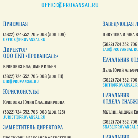
office@provansal.ru
Приемная
Заведующая л
(3822) 724-352
, 706-008 (доп. 109)
Пикулева Ирина 
office@provansal.ru
(3822) 724-352
, 706
Директор
lab@provansal.r
ООО ПКП <Провансаль>
Начальник от
Кривовяз Владимир Ильич
Дель Юрий Альфр
(3822) 724-352
, 706-008 (доп. 111)
(3822) 724-352
, 706
dir@provansal.ru
sbit@provansal.
Юрисконсульт
Начальник
отдела снабж
Кривовяз Юлия Владимировна
(3822) 724-352, 706-008 (доп. 125)
Метлин Андрей Е
jurist@provansal.ru
(3822) 724-352
, 706
Заместитель директора
snab@provansal.
Начальник
Проскурин Александр Алексеевич