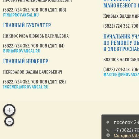
майонезного 
(3822) 724-352
, 706-008 (доп. 108)
fin@provansal.ru
Кривых Владимир
Главный бухгалтер
(3822) 724-352
, 706
Начальник уч
Никифорова Любовь Васильевна
по ремонту
об
(3822) 724-352
, 706-008 (доп. 114)
и электросна
buh@provansal.ru
Козлюк Александ
Главный инженер
(3822) 724-352
, 706
Перевалов Вадим Валерьевич
master@provansa
(3822) 724-352
, 706-008 (доп. 126)
ingener@provansal.ru