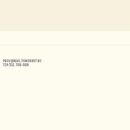
prov@mail.tomsknet.ru
724-352, 706-008